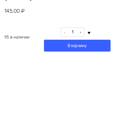
145,00
₽
Количество
товара
95 в наличии
Южный
В корзину
Судан
1
Фунт
2011
P5
UNC
(ПРЕСС)
Габариты
126 × 67 мм