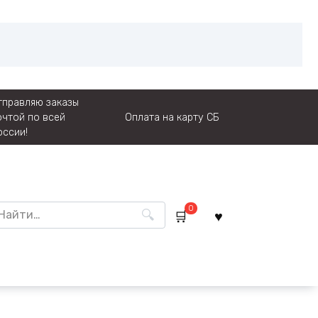
тправляю заказы
очтой по всей
Оплата на карту СБ
оссии!
rch
0