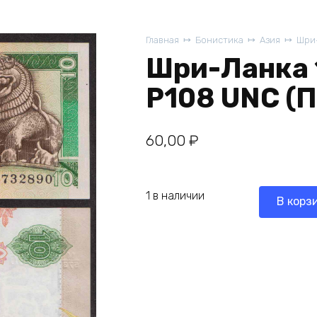
Главная
Бонистика
Азия
Шри
Шри-Ланка 
P108 UNC (
60,00
₽
1 в наличии
В корз