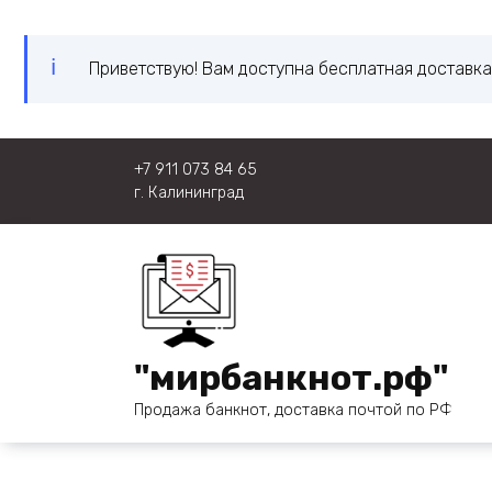
Приветствую! Вам доступна бесплатная доставка
Перейти
+7 911 073 84 65
к
г. Калининград
содержанию
"мирбанкнот.рф"
Продажа банкнот, доставка почтой по РФ