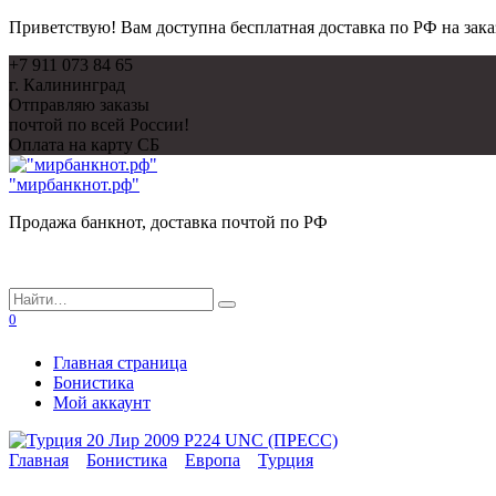
Приветствую! Вам доступна бесплатная доставка по РФ на зака
Перейти
+7 911 073 84 65
к
г. Калининград
содержанию
Отправляю заказы
почтой по всей России!
Оплата на карту СБ
"мирбанкнот.рф"
Продажа банкнот, доставка почтой по РФ
Search
for:
0
Главная страница
Бонистика
Мой аккаунт
Главная
Бонистика
Европа
Турция