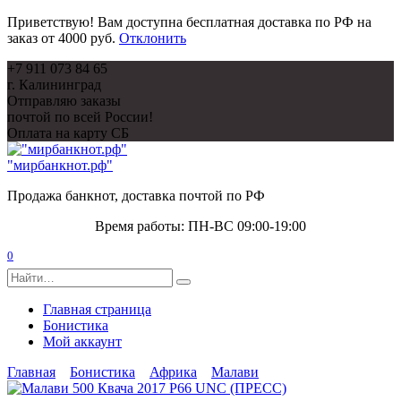
Приветствую! Вам доступна бесплатная доставка по РФ на
заказ от 4000 руб.
Отклонить
Перейти
+7 911 073 84 65
к
г. Калининград
содержанию
Отправляю заказы
почтой по всей России!
Оплата на карту СБ
"мирбанкнот.рф"
Продажа банкнот, доставка почтой по РФ
Время работы: ПН-ВС 09:00-19:00
0
Search
for:
Главная страница
Бонистика
Мой аккаунт
Главная
Бонистика
Африка
Малави