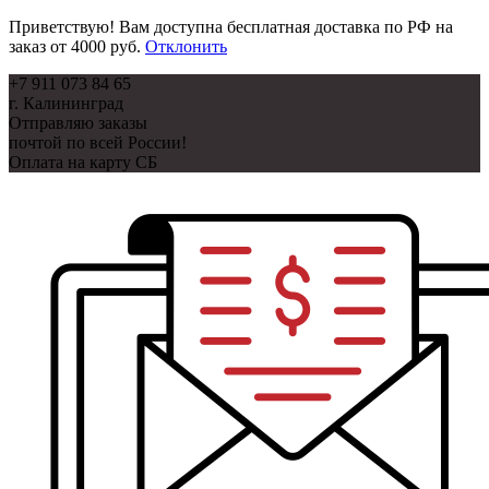
Приветствую! Вам доступна бесплатная доставка по РФ на
заказ от 4000 руб.
Отклонить
Перейти
+7 911 073 84 65
к
г. Калининград
содержанию
Отправляю заказы
почтой по всей России!
Оплата на карту СБ