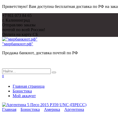
Приветствую! Вам доступна бесплатная доставка по РФ на зака
Перейти
+7 911 073 84 65
к
г. Калининград
содержанию
Отправляю заказы
почтой по всей России!
Оплата на карту СБ
"мирбанкнот.рф"
Продажа банкнот, доставка почтой по РФ
Search
for:
0
Главная страница
Бонистика
Мой аккаунт
Главная
Бонистика
Америка
Аргентина