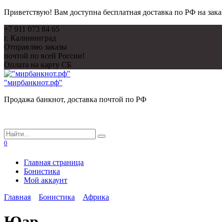
Приветствую! Вам доступна бесплатная доставка по РФ на зака
Перейти
+7 911 073 84 65
к
г. Калининград
содержанию
Отправляю заказы
почтой по всей России!
Оплата на карту СБ
"мирбанкнот.рф"
Продажа банкнот, доставка почтой по РФ
Search
for:
0
Главная страница
Бонистика
Мой аккаунт
Главная
Бонистика
Африка
Юар